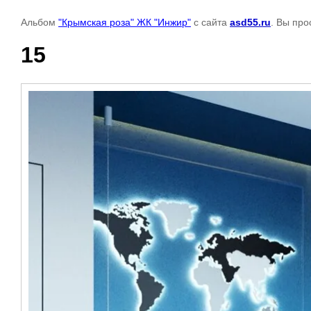
Альбом
"Крымская роза" ЖК "Инжир"
с сайта
asd55.ru
. Вы про
15