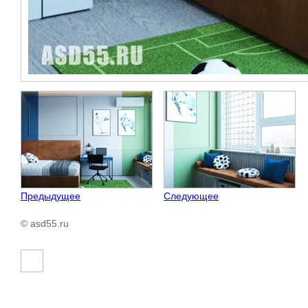
Предыдущее
Следующее
© asd55.ru