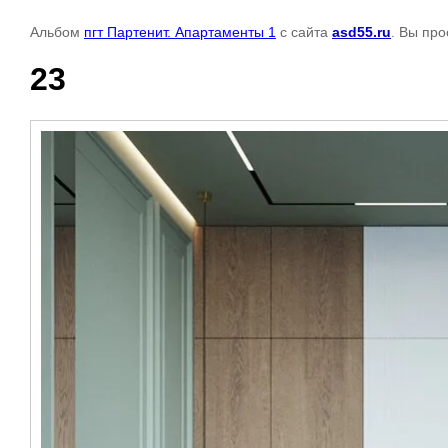
Альбом
пгт Партенит. Апартаменты 1
с сайта
asd55.ru
. Вы пр
23