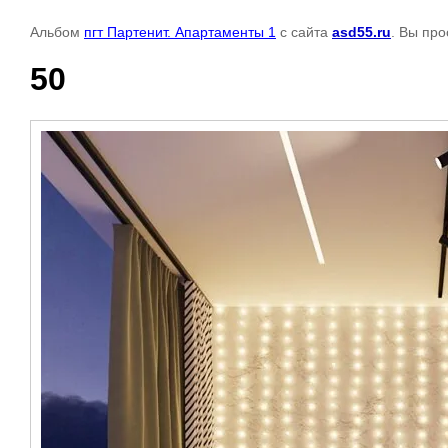
Альбом
пгт Партенит. Апартаменты 1
с сайта
asd55.ru
. Вы пр
50