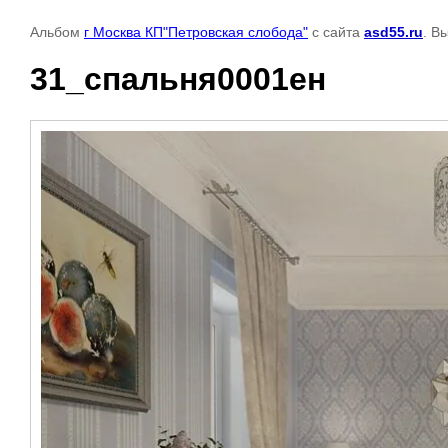
Альбом
г Москва КП"Петровская слобода"
с сайта
asd55.ru
. В
31_спальня0001ен