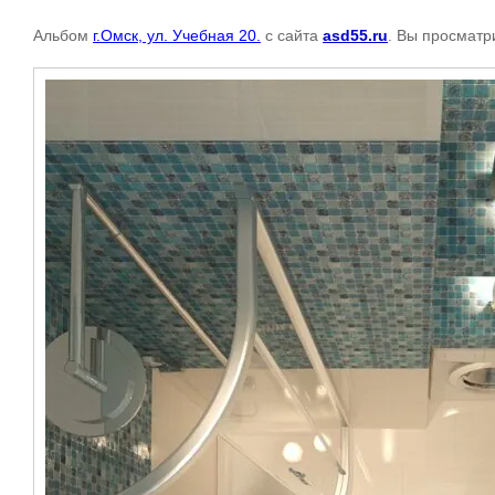
Альбом
г.Омск, ул. Учебная 20.
с сайта
asd55.ru
. Вы просматр